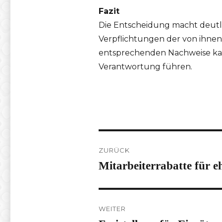
Fazit
Die Entscheidung macht deutlich
Verpflichtungen der von ihn
entsprechenden Nachweise kan
Verantwortung führen.
Beitragsnavigation
ZURÜCK
Mitarbeiterrabatte für 
Vorheriger
Beitrag:
WEITER