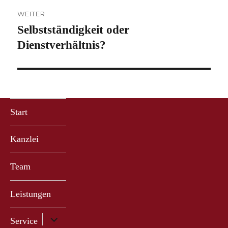
WEITER
Selbstständigkeit oder
Nächster
Beitrag:
Dienstverhältnis?
Start
Kanzlei
Team
Leistungen
Untermenü
Service