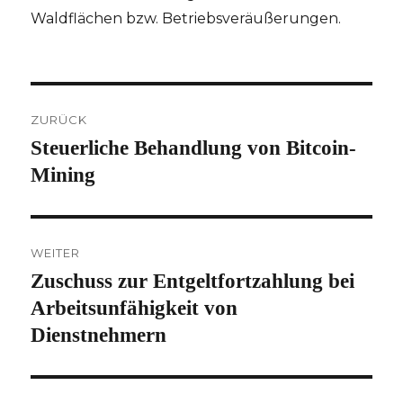
Waldflächen bzw. Betriebsveräußerungen.
Beitragsnavigation
ZURÜCK
Steuerliche Behandlung von Bitcoin-
Vorheriger
Beitrag:
Mining
WEITER
Zuschuss zur Entgeltfortzahlung bei
Nächster
Beitrag:
Arbeitsunfähigkeit von
Dienstnehmern