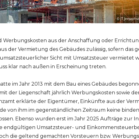
 Werbungskosten aus der Anschaffung oder Errichtung 
aus der Vermietung des Gebäudes zulässig, sofern das 
 umsatzsteuerlicher Sicht mit Umsatzsteuer vermietet wi
uss klar nach außen in Erscheinung treten.
hatte im Jahr 2013 mit dem Bau eines Gebäudes begon
t der Liegenschaft jährlich Werbungskosten sowie den
zamt erklärte der Eigentümer, Einkünfte aus der Ve
rde von ihm im gegenständlichen Zeitraum keine binde
ssen. Ebenso wurden erst im Jahr 2025 Aufträge zur Ins
die endgültigen Umsatzsteuer- und Einkommensteuerbesc
edoch die geltend gemachten Vorsteuern bzw. Werbungs