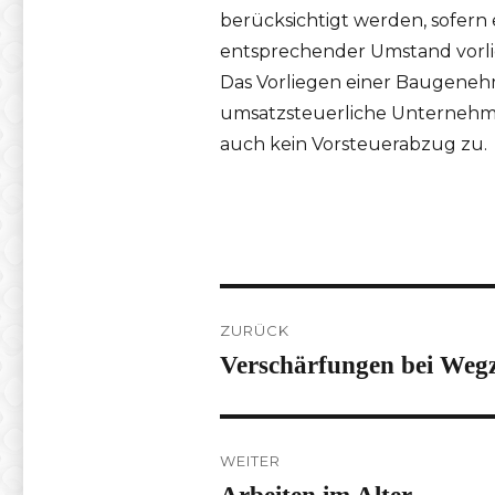
berücksichtigt werden, sofern
entsprechender Umstand vorli
Das Vorliegen einer Baugenehm
umsatzsteuerliche Unternehm
auch kein Vorsteuerabzug zu.
Beitragsnavigation
ZURÜCK
Verschärfungen bei Weg
Vorheriger
Beitrag:
WEITER
Nächster