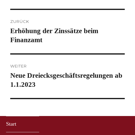
Beitragsnavigation
ZURÜCK
Erhöhung der Zinssätze beim
Vorheriger
Beitrag:
Finanzamt
WEITER
Neue Dreiecksgeschäftsregelungen ab
Nächster
Beitrag:
1.1.2023
Start