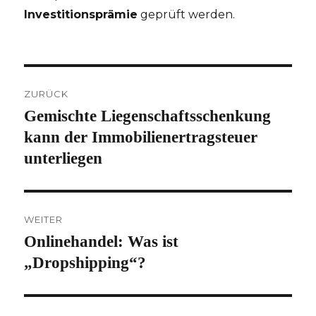
Investitionsprämie
geprüft werden.
Beitragsnavigation
ZURÜCK
Gemischte Liegenschaftsschenkung
Vorheriger
Beitrag:
kann der Immobilienertragsteuer
unterliegen
WEITER
Onlinehandel: Was ist
Nächster
Beitrag:
„Dropshipping“?