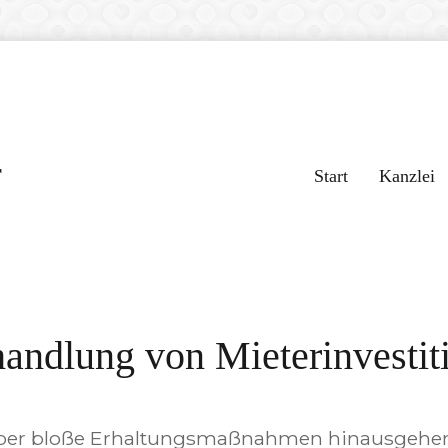
r
Start
Kanzlei
handlung von Mieterinvestit
e über bloße Erhaltungsmaßnahmen hinausgehe