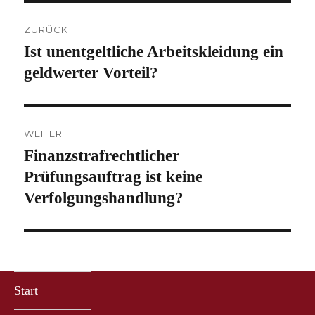
Beitragsnavigation
ZURÜCK
Ist unentgeltliche Arbeitskleidung ein
Vorheriger
Beitrag:
geldwerter Vorteil?
WEITER
Finanzstrafrechtlicher
Nächster
Beitrag:
Prüfungsauftrag ist keine
Verfolgungshandlung?
Start