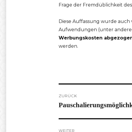
Frage der Fremdüblichkeit des 
Diese Auffassung wurde auch
Aufwendungen (unter anderem
Werbungskosten abgezoge
werden.
Beitragsnavigation
ZURÜCK
Pauschalierungsmöglichk
Vorheriger
Beitrag:
WEITER