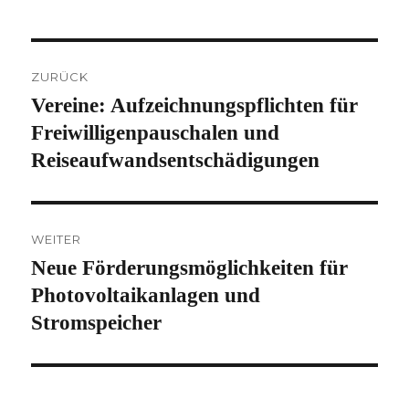
Beitragsnavigation
ZURÜCK
Vereine: Aufzeichnungspflichten für
Vorheriger
Beitrag:
Freiwilligenpauschalen und
Reiseaufwandsentschädigungen
WEITER
Neue Förderungsmöglichkeiten für
Nächster
Beitrag:
Photovoltaikanlagen und
Stromspeicher