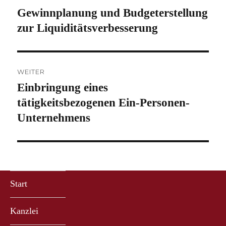
Gewinnplanung und Budgeterstellung
Vorheriger
Beitrag:
zur Liquiditätsverbesserung
WEITER
Einbringung eines
Nächster
Beitrag:
tätigkeitsbezogenen Ein-Personen-
Unternehmens
Start
Kanzlei