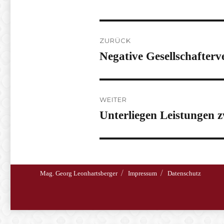
Beitragsnavigation
ZURÜCK
Negative Gesellschafter
Vorheriger
Beitrag:
WEITER
Unterliegen Leistungen
Nächster
Beitrag:
Mag. Georg Leonhartsberger
Impressum
Datenschutz