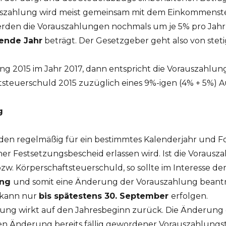
rauszahlung wird meist gemeinsam mit dem Einkommenst
erden die Vorauszahlungen nochmals um je 5% pro Jahr
gende Jahr
beträgt. Der Gesetzgeber geht also von stet
ung 2015 im Jahr 2017, dann entspricht die Vorauszahlun
teuerschuld 2015 zuzüglich eines 9%-igen (4% + 5%) A
g
n regelmäßig für ein bestimmtes Kalenderjahr und Fol
cher Festsetzungsbescheid erlassen wird. Ist die Vorausz
zw. Körperschaftsteuerschuld, so sollte im Interesse d
ung
und somit eine Änderung der Vorauszahlung beant
 kann nur
bis spätestens 30. September
erfolgen.
ung wirkt auf den Jahresbeginn zurück. Die Änderung 
n Änderung bereits fällig gewordener Vorauszahlungst