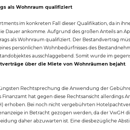
s als Wohnraum qualifiziert
ments im konkreten Fall dieser Qualifikation, da in ihne
 die Dauer ankomme. Aufgrund des großen Anteils an A
ags als Wohnraum qualifiziert. Der Bestandvertrag mü
eines persönlichen Wohnbedürfnisses des Bestandnehmer
tandobjektes ausschlaggebend. Somit wurde im gegens
tverträge über die Miete von Wohnräumen bejaht
.
r jüngsten Rechtsprechung die Anwendung der Gebühr
s Finanzamt hat gegen diese Rechtsansicht allerdings A
) erhoben. Bei noch nicht vergebührten Hotelpachtver
enanzeige in Betracht gezogen werden, da der VwGH di
eidung daher abzuwarten ist. Eine diesbezügliche Absti