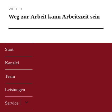
WEITER
Weg zur Arbeit kann Arbeitszeit sein
Nächster
Beitrag:
Start
Kanzlei
Team
Leistungen
Untermenü
Service
anzeigen