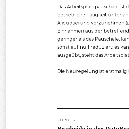
Das Arbeitsplatzpauschale ist
betriebliche Tätigkeit unterjä
Aliquotierung vorzunehmen (pr
Einnahmen aus der betreffende
geringer als das Pauschale, k
somit auf null reduziert; es 
ausgeübt, steht das Arbeitspla
Die Neuregelung ist erstmali
Beitragsnavigation
ZURÜCK
Bescheide in der DataBo
Vorheriger