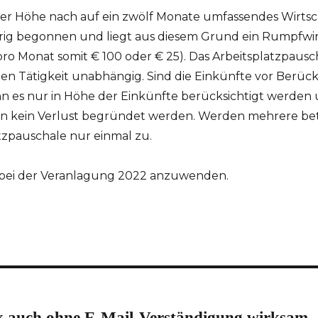
 der Höhe nach auf ein zwölf Monate umfassendes Wirtsc
hrig begonnen und liegt aus diesem Grund ein Rumpfwirts
o Monat somit € 100 oder € 25). Das Arbeitsplatzpausch
n Tätigkeit unabhängig. Sind die Einkünfte vor Berück
ann es nur in Höhe der Einkünfte berücksichtigt werden
kann kein Verlust begründet werden. Werden mehrere bet
tzpauschale nur einmal zu.
g bei der Veranlagung 2022 anzuwenden.
x auch ohne E-Mail-Verständigung wirksam