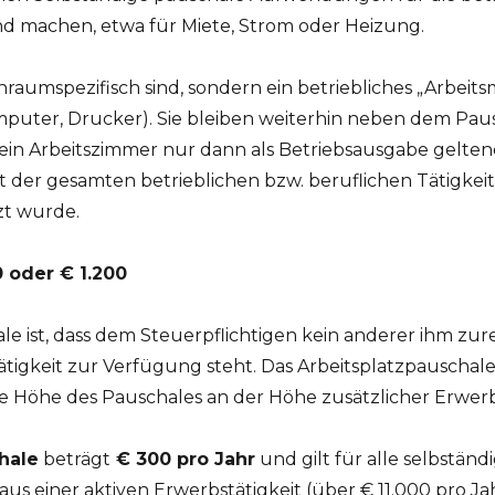
 machen, etwa für Miete, Strom oder Heizung.
umspezifisch sind, sondern ein betriebliches „Arbeitsmi
omputer, Drucker). Sie bleiben weiterhin neben dem Pau
r ein Arbeitszimmer nur dann als Betriebsausgabe gelt
 der gesamten betrieblichen bzw. beruflichen Tätigkeit
zt wurde.
 oder € 1.200
le ist, dass dem Steuerpflichtigen kein anderer ihm z
tigkeit zur Verfügung steht. Das Arbeitsplatzpauschal
e Höhe des Pauschales an der Höhe zusätzlicher Erwerb
hale
beträgt
€ 300 pro Jahr
und gilt für alle selbstän
s einer aktiven Erwerbstätigkeit (über € 11.000 pro Jahr