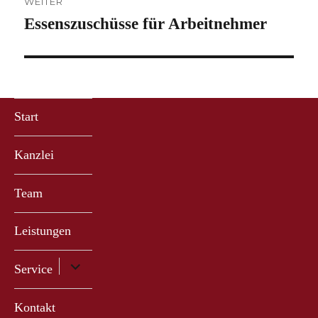
WEITER
Essenszuschüsse für Arbeitnehmer
Nächster
Beitrag:
Start
Kanzlei
Team
Leistungen
Untermenü
Service
anzeigen
Kontakt