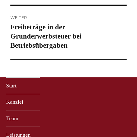
WEITER
Freibeträge in der
Nächster
Beitrag:
Grunderwerbsteuer bei
Betriebsübergaben
Start
Kanzlei
Team
Leistungen