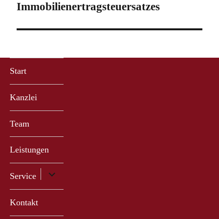
Beitrag:
Immobilienertragsteuersatzes
Start
Kanzlei
Team
Leistungen
Untermenü
Service
anzeigen
Kontakt