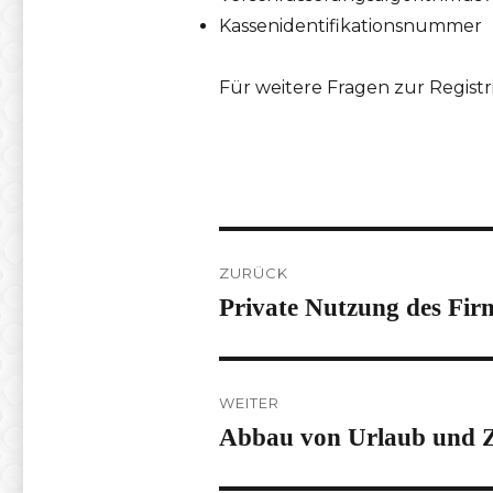
Kassenidentifikationsnummer
Für weitere Fragen zur Regist
Beitragsnavigation
ZURÜCK
Private Nutzung des Fir
Vorheriger
Beitrag:
WEITER
Abbau von Urlaub und Z
Nächster
Beitrag: