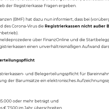
 der Registrierkasse Fragen ergeben.
anzen (BMF) hat dazu nun informiert, dass bei (vorüb
d des Corona-Virus die
Registrierkassen nicht außer
nbetrieb).
eldeprozedere über FinanzOnline und die Startbelegp
istrierkassen einen unverhältnismäßigen Aufwand darst
rteilungspflicht
egistrierkassen- und Belegerteilungspflicht für Barein
sung der Barumsätze ein elektronisches Aufzeichnungssy
 15.000 oder mehr beträgt und
s € 7.500 im Jahr überschreiten.