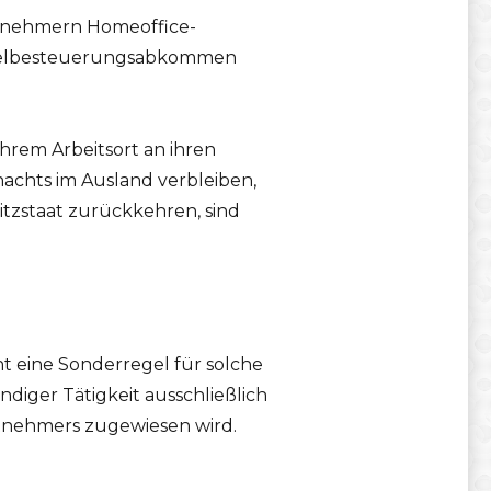
stnehmern Homeoffice-
oppelbesteuerungsabkommen
ihrem Arbeitsort an ihren
achts im Ausland verbleiben,
tzstaat zurückkehren, sind
 eine Sonderregel für solche
diger Tätigkeit ausschließlich
itnehmers zugewiesen wird.