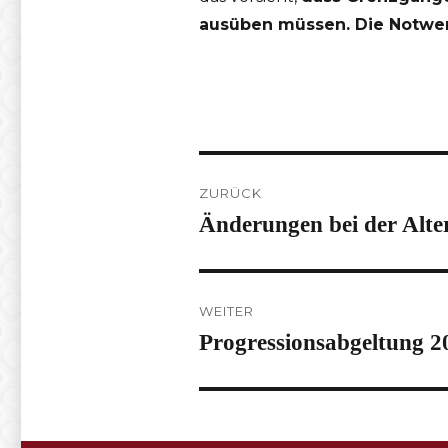
ausüben müssen. Die Notwend
Beitragsnavigation
ZURÜCK
Änderungen bei der Alters
Vorheriger
Beitrag:
WEITER
Progressionsabgeltung 2
Nächster
Beitrag: