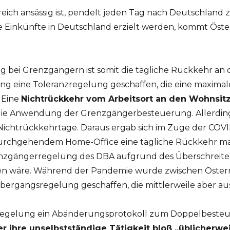
reich ansässig ist, pendelt jeden Tag nach Deutschland 
e Einkünfte in Deutschland erzielt werden, kommt Öste
g bei Grenzgängern ist somit die tägliche Rückkehr an 
 eine Toleranzregelung geschaffen, die eine maximal
 Eine
Nichtrückkehr vom Arbeitsort an den Wohnsitz
die Anwendung der Grenzgängerbesteuerung. Allerding
 Nichtrückkehrtage. Daraus ergab sich im Zuge der COV
durchgehendem Home-Office eine tägliche Rückkehr man
enzgängerregelung des DBA aufgrund des Überschreiten
n wäre. Während der Pandemie wurde zwischen Österr
bergangsregelung geschaffen, die mittlerweile aber aus
egelung ein Abänderungsprotokoll zum Doppelbeste
 ihre unselbstständige Tätigkeit bloß „üblicherwe