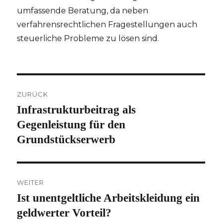
umfassende Beratung, da neben
verfahrensrechtlichen Fragestellungen auch
steuerliche Probleme zu lösen sind.
Beitragsnavigation
ZURÜCK
Infrastrukturbeitrag als
Vorheriger
Beitrag:
Gegenleistung für den
Grundstückserwerb
WEITER
Ist unentgeltliche Arbeitskleidung ein
Nächster
Beitrag:
geldwerter Vorteil?