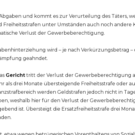
r Abgaben und kommt es zur Verurteilung des Täters, 
d Freiheitsstrafen unter Umständen auch noch andere
matische Verlust der Gewerbeberechtigung.
gabenhinterziehung wird – je nach Verkürzungsbetrag –
kämpfung geahndet.
das
Gericht
tritt der Verlust der Gewerbeberechtigung 
 als drei Monate übersteigende Freiheitsstrafe oder au
nanzstrafbereich werden Geldstrafen jedoch nicht in Ta
ben, weshalb hier für den Verlust der Gewerbeberecht
ebend ist. Übersteigt die Ersatzfreiheitsstrafe drei Monat
den.
t, etwa wegen betrügerischen Vorenthaltens von Sozia