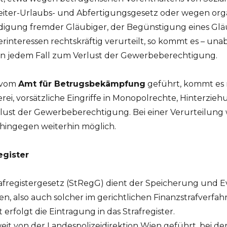
ter-Urlaubs- und Abfertigungsgesetz oder wegen organ
ädigung fremder Gläubiger, der Begünstigung eines Gläu
interessen rechtskräftig verurteilt, so kommt es – una
in jedem Fall zum Verlust der Gewerbeberechtigung.
n vom
Amt für Betrugsbekämpfung
geführt, kommt es 
ei, vorsätzliche Eingriffe in Monopolrechte, Hinterz
ust der Gewerbeberechtigung. Bei einer Verurteilun
hingegen weiterhin möglich.
egister
rafregistergesetz (StRegG) dient der Speicherung und 
en, also auch solcher im gerichtlichen Finanzstrafverfah
erfolgt die Eintragung in das Strafregister.
eit von der Landespolizeidirektion Wien geführt, bei d