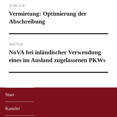
Beitragsnavigation
ZURÜCK
Vermietung: Optimierung der
Vorheriger
Beitrag:
Abschreibung
WEITER
NoVA bei inländischer Verwendung
Nächster
Beitrag:
eines im Ausland zugelassenen PKWs
Start
Kanzlei