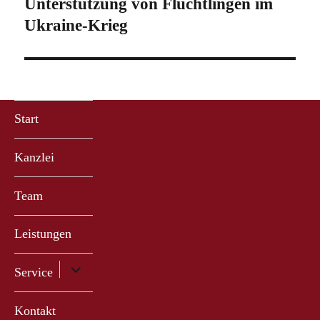
Unterstützung von Flüchtlingen im
Nächster
Beitrag:
Ukraine-Krieg
Start
Kanzlei
Team
Leistungen
Untermenü
Service
anzeigen
Kontakt