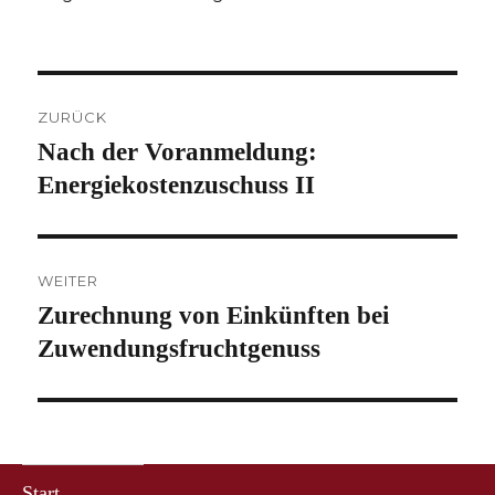
Beitragsnavigation
ZURÜCK
Nach der Voranmeldung:
Vorheriger
Beitrag:
Energiekostenzuschuss II
WEITER
Zurechnung von Einkünften bei
Nächster
Beitrag:
Zuwendungsfruchtgenuss
Start