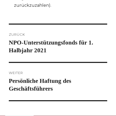
zurückzuzahlen).
Beitragsnavigation
ZURÜCK
NPO-Unterstützungsfonds für 1.
Vorheriger
Beitrag:
Halbjahr 2021
WEITER
Persönliche Haftung des
Nächster
Beitrag:
Geschäftsführers