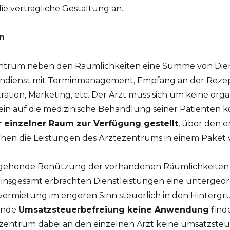
e vertragliche Gestaltung an.
n
entrum neben den Räumlichkeiten eine Summe von Diens
fondienst mit Terminmanagement, Empfang an der Rezep
ation, Marketing, etc. Der Arzt muss sich um keine org
in auf die medizinische Behandlung seiner Patienten 
r einzelner Raum zur Verfügung gestellt
, über den er
hen die Leistungen des Ärztezentrums in einem Paket 
ergehende Benützung der vorhandenen Räumlichkeiten
en insgesamt erbrachten Dienstleistungen eine untergeo
vermietung im engeren Sinn steuerlich in den Hintergru
ende
Umsatzsteuerbefreiung keine Anwendung
finde
ezentrum dabei an den einzelnen Arzt keine umsatzsteu